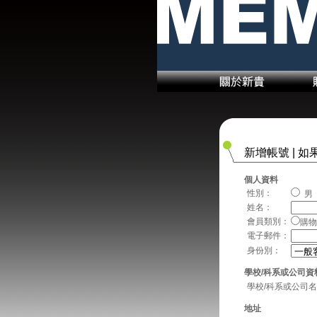
新增帳號 | 
個人資料
性別：
男
姓名：
會員類別：
購
電子郵件：
身份別：
學校/科系或公司資
學校/科系或公司
地址