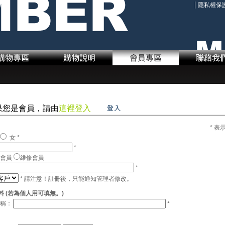
|
隱私權保
如果您是會員，請由
這裡登入
* 
女
*
*
物會員
維修會員
*
* 請注意！註冊後，只能通知管理者修改。
料 (若為個人用可填無。)
名稱：
*