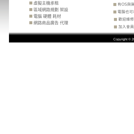
虛擬主機承租
有OS與
區域網路規劃 架設
電腦也可
電腦 硬體 耗材
歡迎維修
網路商品廣告 代理
加入會員
Copyright