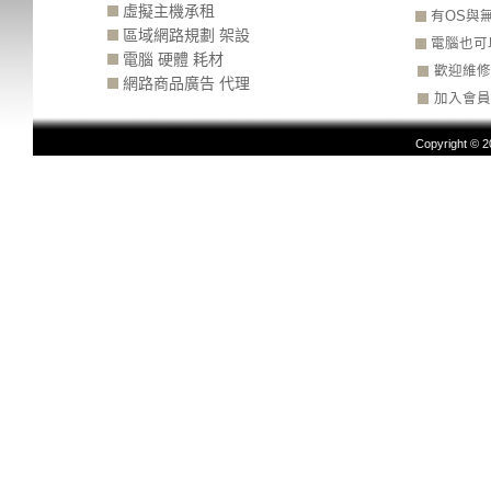
虛擬主機承租
有OS與
區域網路規劃 架設
電腦也可
電腦 硬體 耗材
歡迎維修
網路商品廣告 代理
加入會員
Copyright