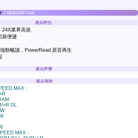
24X業界高規
組裝便捷
d 強勁暢讀，PowerRead 原音再生
固
SPEED MAX：
/+R
-RAM
R/+R DL
RW
RW
RW
SPEED MAX：