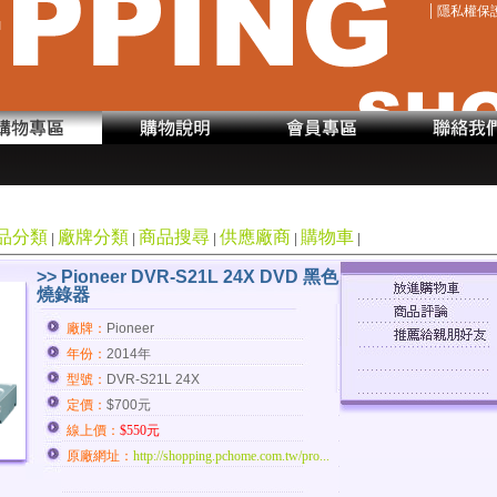
|
隱私權保
品分類
廠牌分類
商品搜尋
供應廠商
購物車
|
|
|
|
|
>> Pioneer DVR-S21L 24X DVD 黑色
燒錄器
廠牌：
Pioneer
年份：
2014年
型號：
DVR-S21L 24X
定價：
$700元
線上價：
$550元
原廠網址：
http://shopping.pchome.com.tw/pro...