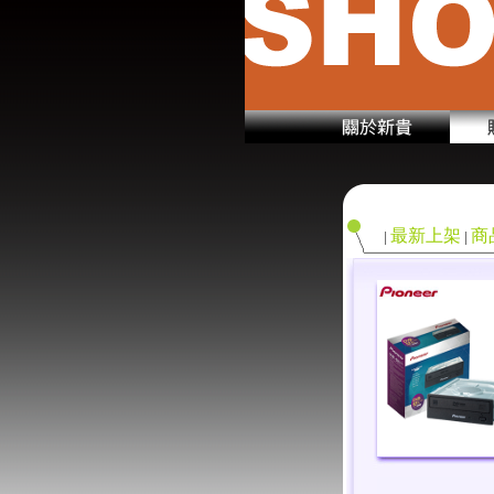
最新上架
商
|
|