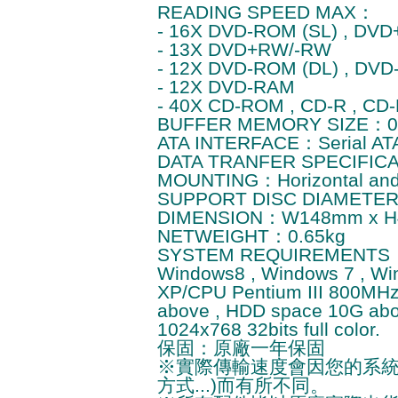
READING SPEED MAX：
- 16X DVD-ROM (SL) , DVD
- 13X DVD+RW/-RW
- 12X DVD-ROM (DL) , DVD
- 12X DVD-RAM
- 40X CD-ROM , CD-R , CD
BUFFER MEMORY SIZE：0.
ATA INTERFACE：Serial ATA
DATA TRANFER SPECIFICAT
MOUNTING：Horizontal and V
SUPPORT DISC DIAMETER
DIMENSION：W148mm x H
NETWEIGHT：0.65kg
SYSTEM REQUIREMENTS：O
Windows8 , Windows 7 , Wi
XP/CPU Pentium III 800MH
above , HDD space 10G abo
1024x768 32bits full color.
保固：原廠一年保固
※實際傳輸速度會因您的系統效能(
方式...)而有所不同。