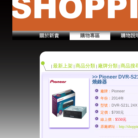
最新上架
商品分類
廠牌分類
商品搜
|
|
|
|
>> Pioneer DVR-S
燒錄器
廠牌：
Pioneer
年份：
2014年
型號：
DVR-S21L 24X
定價：
$700元
線上價：
$550元
原廠網址：
http://shopp