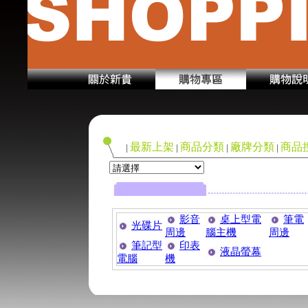
最新上架
商品分類
廠牌分類
商品
|
|
|
|
影音
桌上型電
筆電
光碟片
周邊
腦主機
周邊
筆記型
印表
液晶螢幕
電腦
機